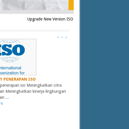
Upgrade New Version ISO 9001:2015 & ISO 14001:2015
1
2
3
T PENERAPAN ISO
penerapan iso Meningkatkan citra
an Meningkatkan kinerja lingkungan
n ...
re